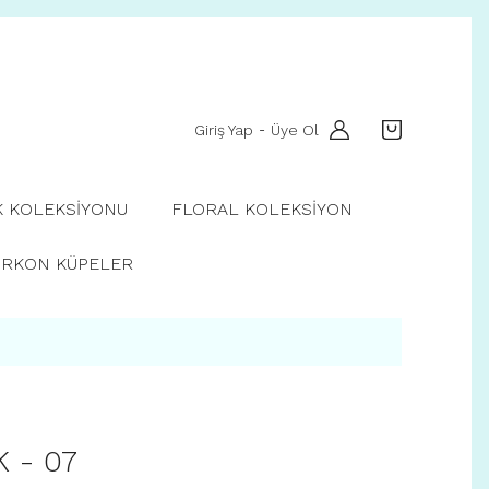
Giriş Yap
Üye Ol
-
K KOLEKSİYONU
FLORAL KOLEKSİYON
İRKON KÜPELER
 - 07