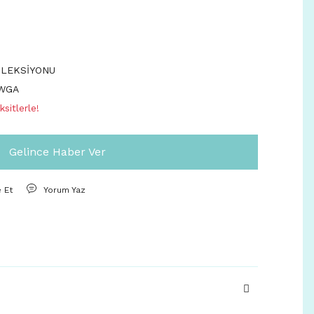
OLEKSİYONU
WGA
sitlerle!
Gelince Haber Ver
e Et
Yorum Yaz