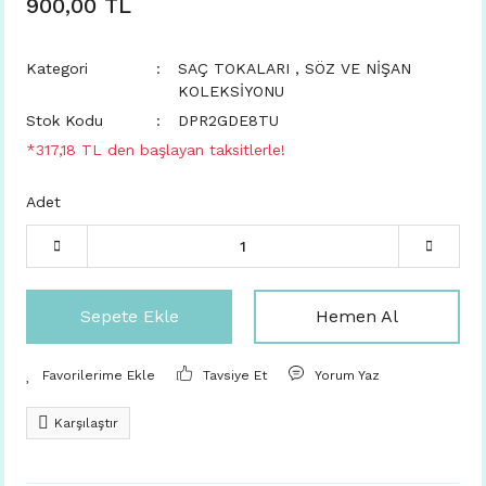
900,00 TL
Kategori
SAÇ TOKALARI
,
SÖZ VE NİŞAN
KOLEKSİYONU
Stok Kodu
DPR2GDE8TU
*317,18 TL den başlayan taksitlerle!
Adet
Sepete Ekle
Hemen Al
Tavsiye Et
Yorum Yaz
Karşılaştır