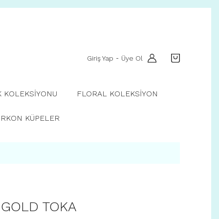
Giriş Yap
Üye Ol
-
K KOLEKSİYONU
FLORAL KOLEKSİYON
İRKON KÜPELER
N GOLD TOKA