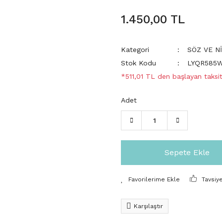
1.450,00 TL
Kategori
SÖZ VE N
Stok Kodu
LYQR585
*511,01 TL den başlayan taksit
Adet
Sepete Ekle
Tavsiy
Karşılaştır