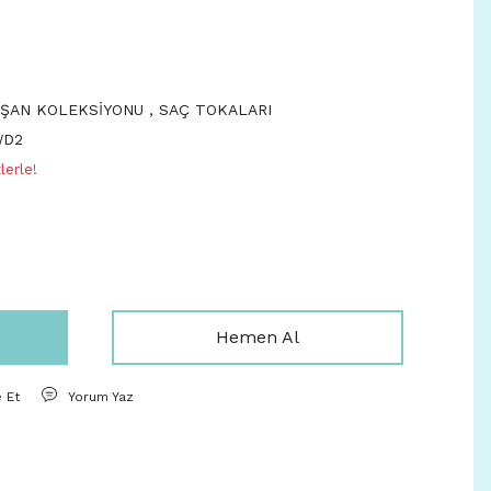
İŞAN KOLEKSİYONU
,
SAÇ TOKALARI
WD2
lerle!
Hemen Al
e Et
Yorum Yaz