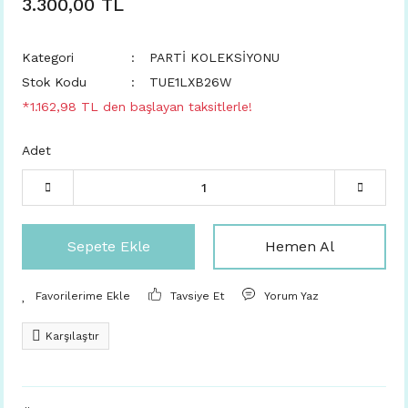
3.300,00 TL
Kategori
PARTİ KOLEKSİYONU
Stok Kodu
TUE1LXB26W
*1.162,98 TL den başlayan taksitlerle!
Adet
Sepete Ekle
Hemen Al
Tavsiye Et
Yorum Yaz
Karşılaştır