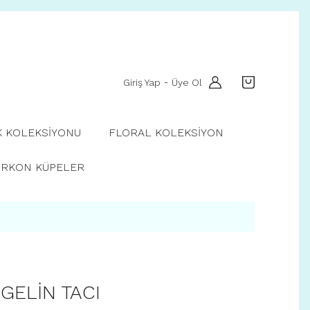
Giriş Yap
Üye Ol
-
K KOLEKSİYONU
FLORAL KOLEKSİYON
İRKON KÜPELER
GELİN TACI