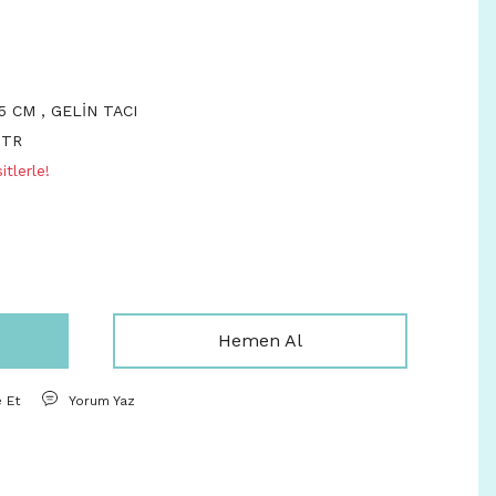
-5 CM
,
GELİN TACI
DTR
tlerle!
Hemen Al
e Et
Yorum Yaz